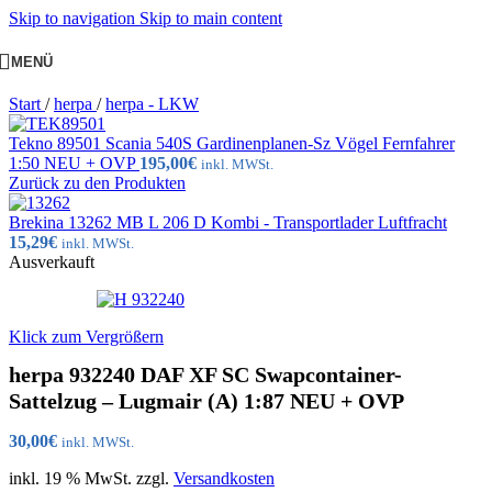
Skip to navigation
Skip to main content
MENÜ
Start
/
herpa
/
herpa - LKW
Tekno 89501 Scania 540S Gardinenplanen-Sz Vögel Fernfahrer
1:50 NEU + OVP
195,00
€
inkl. MWSt.
Zurück zu den Produkten
Brekina 13262 MB L 206 D Kombi - Transportlader Luftfracht
15,29
€
inkl. MWSt.
Ausverkauft
Klick zum Vergrößern
herpa 932240 DAF XF SC Swapcontainer-
Sattelzug – Lugmair (A) 1:87 NEU + OVP
30,00
€
inkl. MWSt.
inkl. 19 % MwSt.
zzgl.
Versandkosten