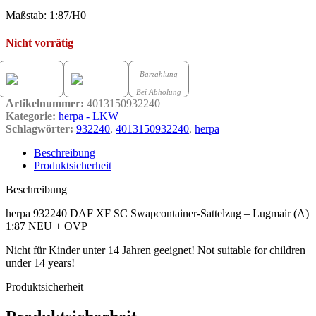
Maßstab: 1:87/H0
Nicht vorrätig
Barzahlung
Bei Abholung
Artikelnummer:
4013150932240
Kategorie:
herpa - LKW
Schlagwörter:
932240
,
4013150932240
,
herpa
Beschreibung
Produktsicherheit
Beschreibung
herpa 932240 DAF XF SC Swapcontainer-Sattelzug – Lugmair (A)
1:87 NEU + OVP
Nicht für Kinder unter 14 Jahren geeignet! Not suitable for children
under 14 years!
Produktsicherheit