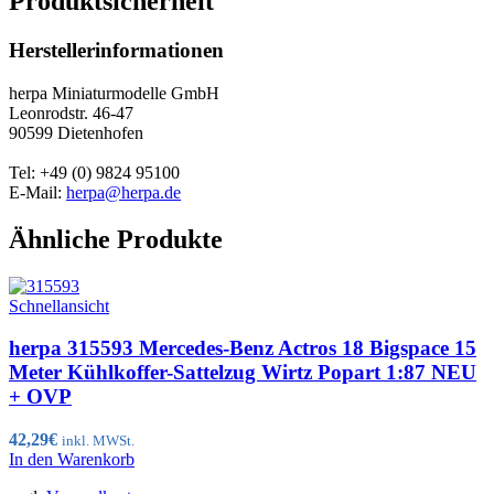
Produktsicherheit
Herstellerinformationen
herpa Miniaturmodelle GmbH
Leonrodstr. 46-47
90599 Dietenhofen
Tel: +49 (0) 9824 95100
E-Mail:
herpa@herpa.de
Ähnliche Produkte
Schnellansicht
herpa 315593 Mercedes-Benz Actros 18 Bigspace 15
Meter Kühlkoffer-Sattelzug Wirtz Popart 1:87 NEU
+ OVP
42,29
€
inkl. MWSt.
In den Warenkorb