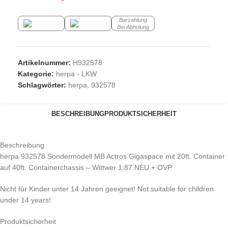
Barzahlung
Bei Abholung
Artikelnummer:
H932578
Kategorie:
herpa - LKW
Schlagwörter:
herpa
,
932578
BESCHREIBUNG
PRODUKTSICHERHEIT
Beschreibung
herpa 932578 Sondermodell MB Actros Gigaspace mit 20ft. Container
auf 40ft. Containerchassis – Wittwer 1:87 NEU + OVP
Nicht für Kinder unter 14 Jahren geeignet! Not suitable for children
under 14 years!
Produktsicherheit