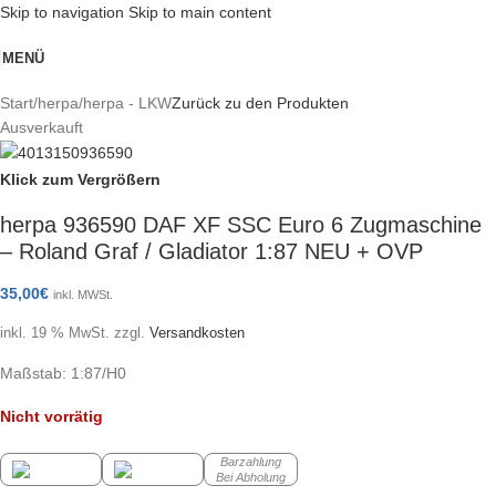
Skip to navigation
Skip to main content
MENÜ
Start
/
herpa
/
herpa - LKW
Zurück zu den Produkten
Ausverkauft
Klick zum Vergrößern
herpa 936590 DAF XF SSC Euro 6 Zugmaschine
– Roland Graf / Gladiator 1:87 NEU + OVP
35,00
€
inkl. MWSt.
inkl. 19 % MwSt.
zzgl.
Versandkosten
Maßstab: 1:87/H0
Nicht vorrätig
Barzahlung
Bei Abholung