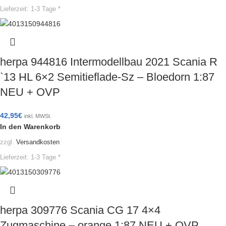
Lieferzeit:
1-3 Tage *
herpa 944816 Intermodellbau 2021 Scania R
`13 HL 6×2 Semitieflade-Sz – Bloedorn 1:87
NEU + OVP
42,95
€
inkl. MWSt.
In den Warenkorb
zzgl.
Versandkosten
Lieferzeit:
1-3 Tage *
herpa 309776 Scania CG 17 4×4
Zugmaschine – orange 1:87 NEU + OVP