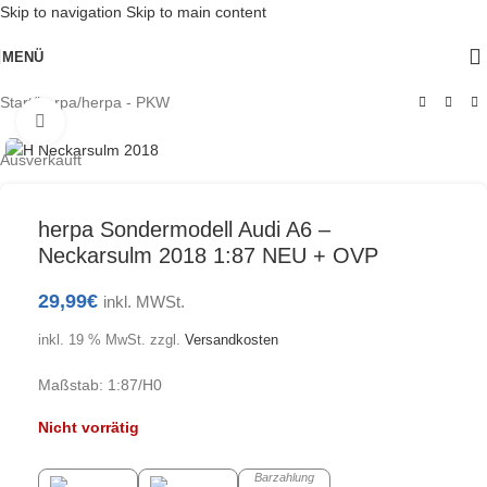
Skip to navigation
Skip to main content
MENÜ
Start
/
herpa
/
herpa - PKW
Klick zum Vergrößern
Ausverkauft
herpa Sondermodell Audi A6 –
Neckarsulm 2018 1:87 NEU + OVP
29,99
€
inkl. MWSt.
inkl. 19 % MwSt.
zzgl.
Versandkosten
Maßstab: 1:87/H0
Nicht vorrätig
Barzahlung