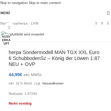
Skip to navigation
Skip to main content
MENÜ
Start
/
herpa
/
herpa - LKW
Klick zum Vergrößern
AUSV
ERKA
UFT
herpa Sondermodell MAN TGX XXL Euro
6 SchubbodenSz – König der Löwen 1:87
NEU + OVP
44,99
€
inkl. MWSt.
inkl. 19 % MwSt.
zzgl.
Versandkosten
Maßstab: 1:87/H0
Nicht vorrätig