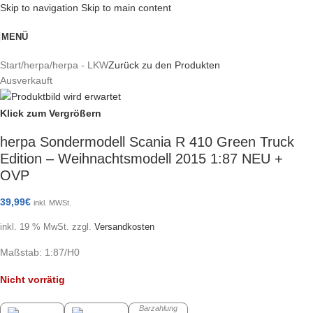
Skip to navigation
Skip to main content
MENÜ
Start
/
herpa
/
herpa - LKW
Zurück zu den Produkten
Ausverkauft
Klick zum Vergrößern
herpa Sondermodell Scania R 410 Green Truck
Edition – Weihnachtsmodell 2015 1:87 NEU +
OVP
39,99
€
inkl. MWSt.
inkl. 19 % MwSt.
zzgl.
Versandkosten
Maßstab: 1:87/H0
Nicht vorrätig
Barzahlung