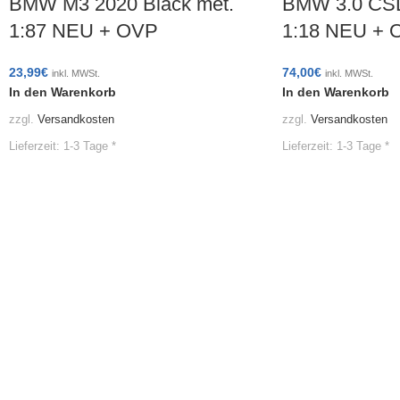
BMW M3 2020 Black met.
BMW 3.0 CSL
1:87 NEU + OVP
1:18 NEU + 
23,99
€
74,00
€
inkl. MWSt.
inkl. MWSt.
In den Warenkorb
In den Warenkorb
zzgl.
Versandkosten
zzgl.
Versandkosten
Lieferzeit:
1-3 Tage *
Lieferzeit:
1-3 Tage *