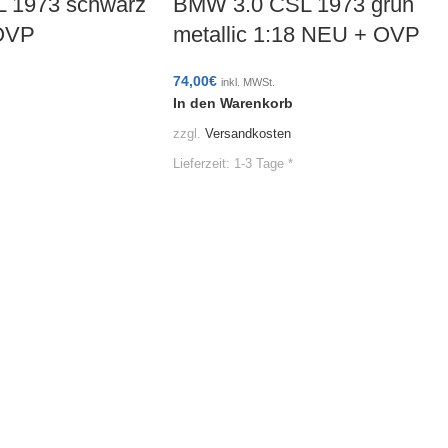
 1973 schwarz
BMW 3.0 CSL 1973 grün
OVP
metallic 1:18 NEU + OVP
74,00
€
inkl. MWSt.
In den Warenkorb
zzgl.
Versandkosten
Lieferzeit:
1-3 Tage *