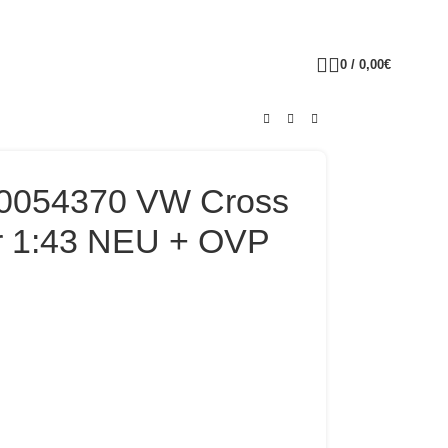
0
/
0,00
€
0054370 VW Cross
er 1:43 NEU + OVP