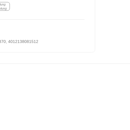
lung
olung
370
,
4012138081512