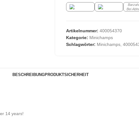
Barzah
Bei Abh
Artikelnummer:
400054370
Kategorie:
Minichamps
Schlagwörter:
Minichamps
,
400054
BESCHREIBUNG
PRODUKTSICHERHEIT
der 14 years!