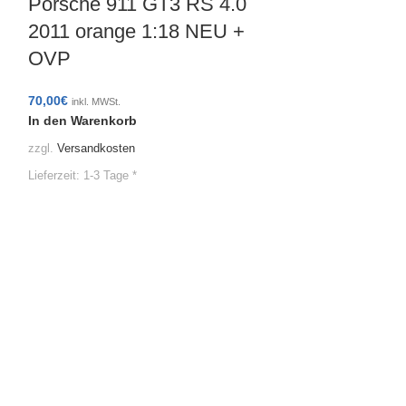
Porsche 911 GT3 RS 4.0
2011 orange 1:18 NEU +
OVP
70,00
€
inkl. MWSt.
In den Warenkorb
Minichamp
zzgl.
Versandkosten
Porsche 91
Lieferzeit:
1-3 Tage *
2011 blau 
70,00
€
inkl. MWSt.
In den Warenko
zzgl.
Versandkoste
Lieferzeit:
1-3 Tage