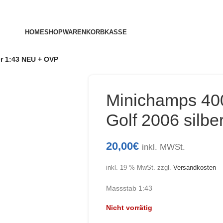
HOME
SHOP
WARENKORB
KASSE
r 1:43 NEU + OVP
Minichamps 40
Golf 2006 silb
20,00
€
inkl. MWSt.
inkl. 19 % MwSt.
zzgl.
Versandkosten
Massstab 1:43
Nicht vorrätig