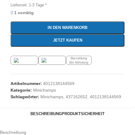
Lieferzeit:
1-3 Tage *
1 vorrätig
IN DEN WARENKORB
JETZT KAUFEN
Barzahlung
Bei Abholung
Artikelnummer:
4012138144569
Kategorie:
Minichamps
Schlagwörter:
Minichamps
,
437162652
,
4012138144569
BESCHREIBUNG
PRODUKTSICHERHEIT
Beschreibung