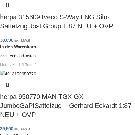
herpa 315609 Iveco S-Way LNG Silo-
Sattelzug Jost Group 1:87 NEU + OVP
38,69
€
inkl. MWSt.
In den Warenkorb
zzgl.
Versandkosten
Lieferzeit:
1-3 Tage *
herpa 950770 MAN TGX GX
JumboGaPlSattelzug – Gerhard Eckardt 1:87
NEU + OVP
39,50
€
inkl. MWSt.