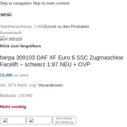
Skip to navigation
Skip to main content
MENÜ
Start
/
herpa
/
herpa - LKW
Zurück zu den Produkten
Ausverkauft
Klick zum Vergrößern
herpa 309103 DAF XF Euro 6 SSC Zugmaschine
Facelift – schwarz 1:87 NEU + OVP
13,49
€
inkl. MWSt.
inkl. 19 % MwSt.
zzgl.
Versandkosten
Maßstab: 1:87/H0
Nicht vorrätig
Barzahlung
Bei Abholung