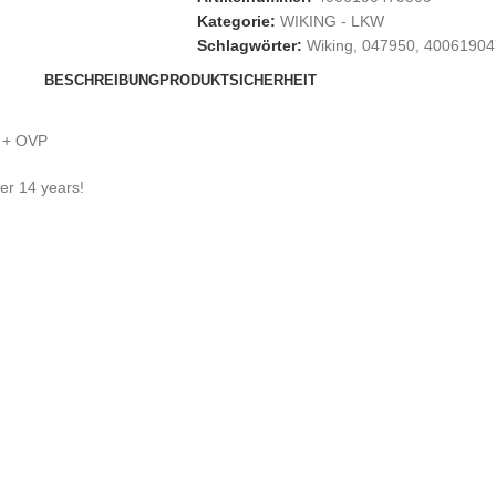
Kategorie:
WIKING - LKW
Schlagwörter:
Wiking
,
047950
,
40061904
BESCHREIBUNG
PRODUKTSICHERHEIT
U + OVP
der 14 years!