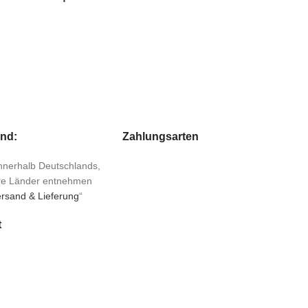
and:
Zahlungsarten
 innerhalb Deutschlands,
ere Länder entnehmen
rsand & Lieferung
“
t