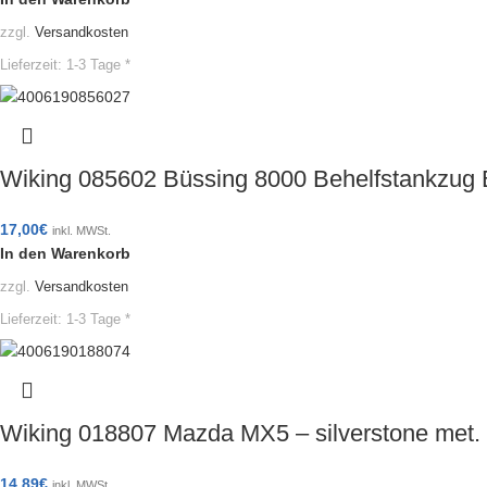
zzgl.
Versandkosten
Lieferzeit:
1-3 Tage *
Wiking 085602 Büssing 8000 Behelfstankzug
17,00
€
inkl. MWSt.
In den Warenkorb
zzgl.
Versandkosten
Lieferzeit:
1-3 Tage *
Wiking 018807 Mazda MX5 – silverstone met
14,89
€
inkl. MWSt.