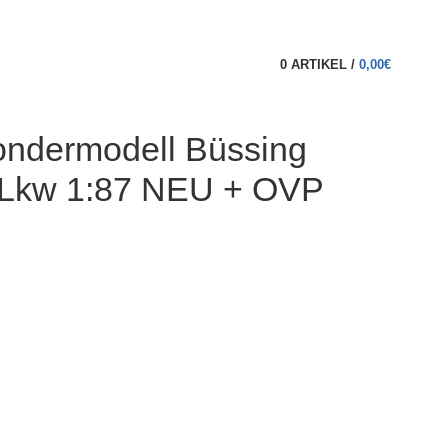
0
ARTIKEL
/
0,00
€
ondermodell Büssing
n-Lkw 1:87 NEU + OVP