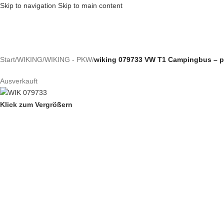
Skip to navigation
Skip to main content
Start
/
WIKING
/
WIKING - PKW
/
wiking 079733 VW T1 Campingbus – p
Ausverkauft
Klick zum Vergrößern