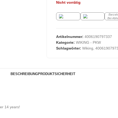
Nicht vorrätig
Barzah
Bei Abh
Artikelnummer:
4006190797337
Kategorie:
WIKING - PKW
Schlagwörter:
Wiking
,
4006190797
BESCHREIBUNG
PRODUKTSICHERHEIT
der 14 years!