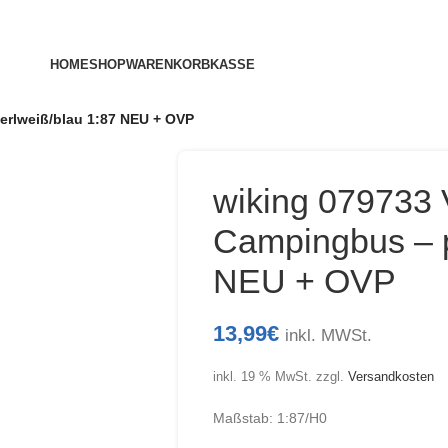
HOME
SHOP
WARENKORB
KASSE
erlweiß/blau 1:87 NEU + OVP
wiking 079733
Campingbus – p
NEU + OVP
13,99
€
inkl. MWSt.
inkl. 19 % MwSt.
zzgl.
Versandkosten
Maßstab: 1:87/H0