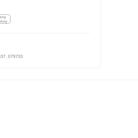
lung
olung
337
,
079733