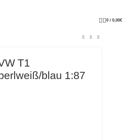
0
/
0,00
€
 VW T1
erlweiß/blau 1:87