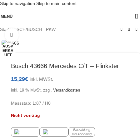
Skip to navigation
Skip to main content
MENÜ
Start
/
BUSCH
/
BUSCH - PKW
Klick zum Vergrößern
AUSV
ERKA
UFT
Busch 43666 Mercedes C/T – Flinkster
15,29
€
inkl. MWSt.
inkl. 19 % MwSt.
zzgl.
Versandkosten
Massstab: 1:87 / H0
Nicht vorrätig
Barzahlung
Bei Abholung