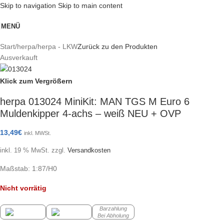
Skip to navigation
Skip to main content
MENÜ
Start
/
herpa
/
herpa - LKW
Zurück zu den Produkten
Ausverkauft
Klick zum Vergrößern
herpa 013024 MiniKit: MAN TGS M Euro 6
Muldenkipper 4-achs – weiß NEU + OVP
13,49
€
inkl. MWSt.
inkl. 19 % MwSt.
zzgl.
Versandkosten
Maßstab: 1:87/H0
Nicht vorrätig
Barzahlung
Bei Abholung