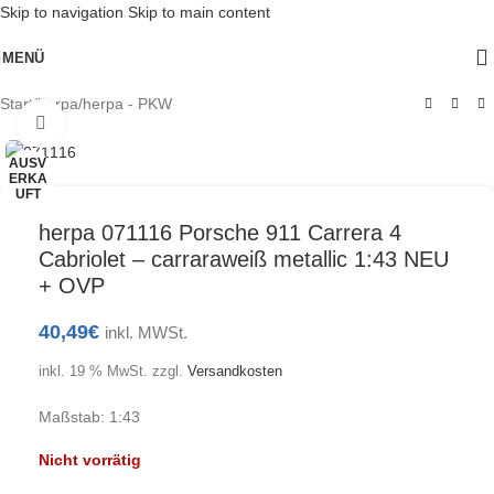
Skip to navigation
Skip to main content
MENÜ
Start
/
herpa
/
herpa - PKW
Klick zum Vergrößern
AUSV
ERKA
UFT
herpa 071116 Porsche 911 Carrera 4
Cabriolet – carraraweiß metallic 1:43 NEU
+ OVP
40,49
€
inkl. MWSt.
inkl. 19 % MwSt.
zzgl.
Versandkosten
Maßstab: 1:43
Nicht vorrätig