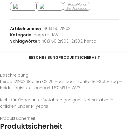
Barzahlung
Bei Abholung
Artikelnummer:
4013150121903
Kategorie:
herpa - LKW
Schlagwörter:
4013150121903
,
121903
,
herpa
BESCHREIBUNG
PRODUKTSICHERHEIT
Beschreibung
herpa 121903 Scania CS 20 Hochdach Kühlkoffer-Sattelzug –
Heide Logistik / Lionheart 1:87 NEU + OVP
Nicht für Kinder unter 14 Jahren geeignet! Not suitable for
children under 14 years!
Produktsicherheit
Produktsicherheit