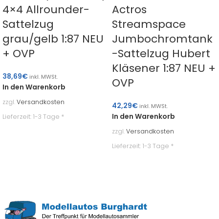
4×4 Allrounder-
Actros
Sattelzug
Streamspace
grau/gelb 1:87 NEU
Jumbochromtank
+ OVP
-Sattelzug Hubert
Kläsener 1:87 NEU +
38,69
€
inkl. MWSt.
OVP
In den Warenkorb
zzgl.
Versandkosten
42,29
€
inkl. MWSt.
In den Warenkorb
Lieferzeit:
1-3 Tage *
zzgl.
Versandkosten
Lieferzeit:
1-3 Tage *