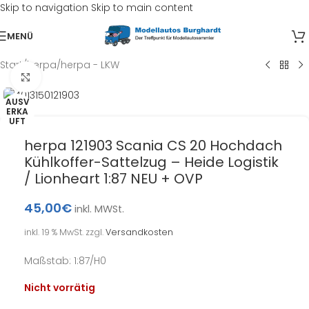
Skip to navigation
Skip to main content
MENÜ
Start
/
herpa
/
herpa - LKW
Klick zum Vergrößern
AUSV
ERKA
UFT
herpa 121903 Scania CS 20 Hochdach
Kühlkoffer-Sattelzug – Heide Logistik
/ Lionheart 1:87 NEU + OVP
45,00
€
inkl. MWSt.
inkl. 19 % MwSt.
zzgl.
Versandkosten
Maßstab: 1:87/H0
Nicht vorrätig