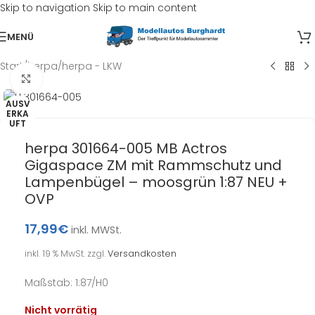
Skip to navigation
Skip to main content
MENÜ
Start
/
herpa
/
herpa - LKW
Klick zum Vergrößern
AUSV
ERKA
UFT
herpa 301664-005 MB Actros
Gigaspace ZM mit Rammschutz und
Lampenbügel – moosgrün 1:87 NEU +
OVP
17,99
€
inkl. MWSt.
inkl. 19 % MwSt.
zzgl.
Versandkosten
Maßstab: 1:87/H0
Nicht vorrätig