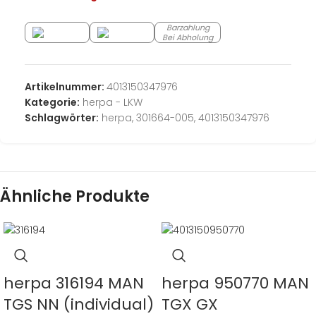
Barzahlung
Bei Abholung
Artikelnummer:
4013150347976
Kategorie:
herpa - LKW
Schlagwörter:
herpa
,
301664-005
,
4013150347976
Ähnliche Produkte
herpa 316194 MAN
herpa 950770 MAN
TGS NN (individual)
TGX GX