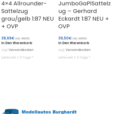
4×4 Allrounder-
JumboGaPlSattelz
Sattelzug
ug – Gerhard
grau/gelb 1:87 NEU
Eckardt 1:87 NEU +
+ OVP
OVP
38,69
€
39,50
€
inkl. MWSt.
inkl. MWSt.
In Den Warenkorb
In Den Warenkorb
zzgl.
Versandkosten
zzgl.
Versandkosten
Lieferzeit:
1-3 Tage *
Lieferzeit:
1-3 Tage *