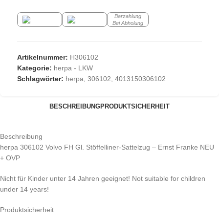
Barzahlung
Bei Abholung
Artikelnummer:
H306102
Kategorie:
herpa - LKW
Schlagwörter:
herpa
,
306102
,
4013150306102
BESCHREIBUNG
PRODUKTSICHERHEIT
Beschreibung
herpa 306102 Volvo FH Gl. Stöffelliner-Sattelzug – Ernst Franke NEU
+ OVP
Nicht für Kinder unter 14 Jahren geeignet! Not suitable for children
under 14 years!
Produktsicherheit