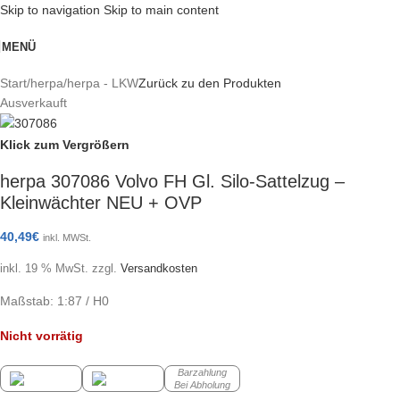
Skip to navigation
Skip to main content
MENÜ
Start
/
herpa
/
herpa - LKW
Zurück zu den Produkten
Ausverkauft
Klick zum Vergrößern
herpa 307086 Volvo FH Gl. Silo-Sattelzug –
Kleinwächter NEU + OVP
40,49
€
inkl. MWSt.
inkl. 19 % MwSt.
zzgl.
Versandkosten
Maßstab: 1:87 / H0
Nicht vorrätig
Barzahlung
Bei Abholung