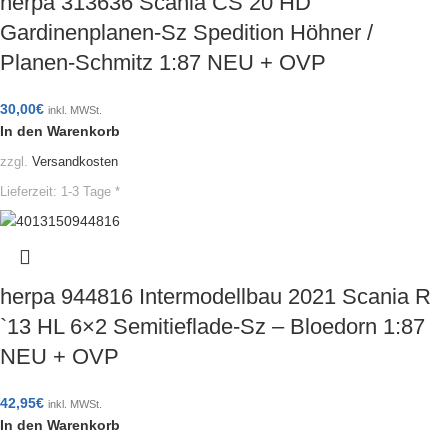
herpa 313636 Scania CS 20 HD
Gardinenplanen-Sz Spedition Höhner /
Planen-Schmitz 1:87 NEU + OVP
30,00
€
inkl. MWSt.
In den Warenkorb
zzgl.
Versandkosten
Lieferzeit:
1-3 Tage *
herpa 944816 Intermodellbau 2021 Scania R
`13 HL 6×2 Semitieflade-Sz – Bloedorn 1:87
NEU + OVP
42,95
€
inkl. MWSt.
In den Warenkorb