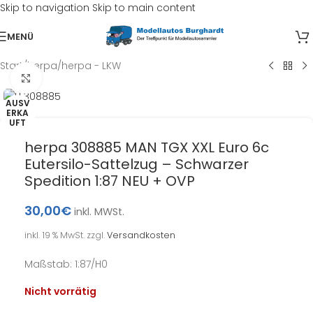
Skip to navigation
Skip to main content
MENÜ
Start
/
herpa
/
herpa - LKW
Klick zum Vergrößern
AUSV
ERKA
UFT
herpa 308885 MAN TGX XXL Euro 6c
Eutersilo-Sattelzug – Schwarzer
Spedition 1:87 NEU + OVP
30,00
€
inkl. MWSt.
inkl. 19 % MwSt.
zzgl.
Versandkosten
Maßstab: 1:87/H0
Nicht vorrätig