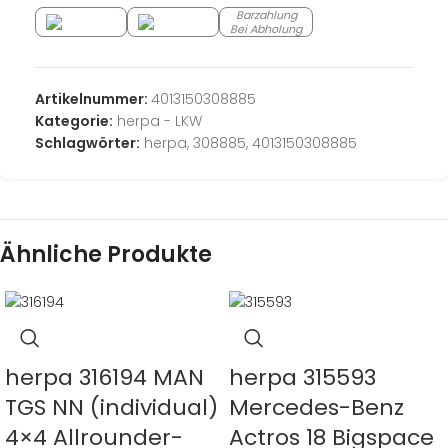
Barzahlung
Bei Abholung
Artikelnummer:
4013150308885
Kategorie:
herpa - LKW
Schlagwörter:
herpa
,
308885
,
4013150308885
Ähnliche Produkte
herpa 316194 MAN
herpa 315593
TGS NN (individual)
Mercedes-Benz
4×4 Allrounder-
Actros 18 Bigspace