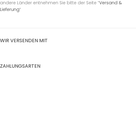
andere Länder entnehmen Sie bitte der Seite “
Versand &
Lieferung
“
WIR VERSENDEN MIT
ZAHLUNGSARTEN
RECHTLICHES
Datenschutzerklärung
AGB
Impressum
Zahlung und Versand
Widerrufsrecht