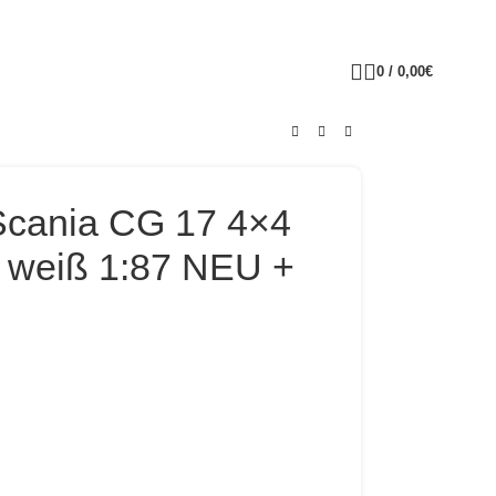
0
/
0,00
€
Scania CG 17 4×4
 weiß 1:87 NEU +