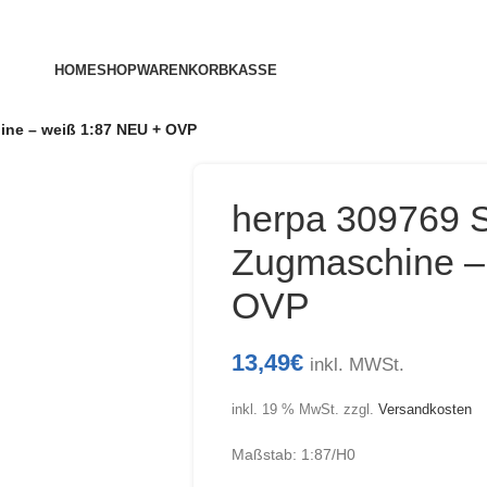
HOME
SHOP
WARENKORB
KASSE
ine – weiß 1:87 NEU + OVP
herpa 309769 
Zugmaschine –
OVP
13,49
€
inkl. MWSt.
inkl. 19 % MwSt.
zzgl.
Versandkosten
Maßstab: 1:87/H0