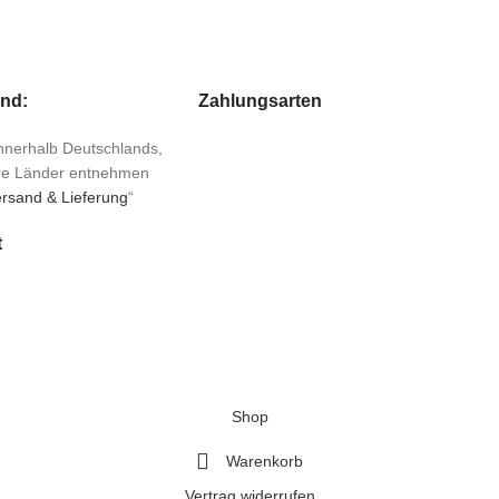
and:
Zahlungsarten
 innerhalb Deutschlands,
ere Länder entnehmen
rsand & Lieferung
“
t
Shop
Warenkorb
Vertrag widerrufen