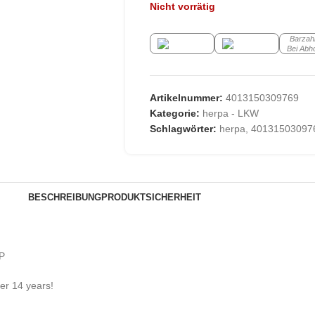
Nicht vorrätig
Barzah
Bei Abh
Artikelnummer:
4013150309769
Kategorie:
herpa - LKW
Schlagwörter:
herpa
,
40131503097
BESCHREIBUNG
PRODUKTSICHERHEIT
P
der 14 years!