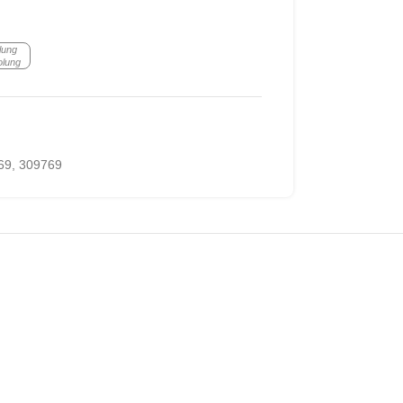
lung
olung
69
,
309769