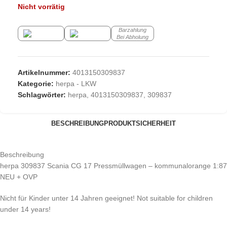
Nicht vorrätig
Barzahlung
Bei Abholung
Artikelnummer:
4013150309837
Kategorie:
herpa - LKW
Schlagwörter:
herpa
,
4013150309837
,
309837
BESCHREIBUNG
PRODUKTSICHERHEIT
Beschreibung
herpa 309837 Scania CG 17 Pressmüllwagen – kommunalorange 1:87
NEU + OVP
Nicht für Kinder unter 14 Jahren geeignet! Not suitable for children
under 14 years!