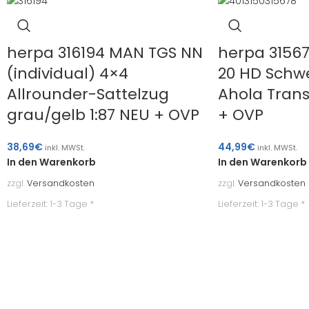
herpa 316194 MAN TGS NN
herpa 31567
(individual) 4×4
20 HD Sch
Allrounder-Sattelzug
Ahola Trans
grau/gelb 1:87 NEU + OVP
+ OVP
38,69
€
44,99
€
inkl. MWSt.
inkl. MWSt.
In den Warenkorb
In den Warenkorb
zzgl.
Versandkosten
zzgl.
Versandkosten
Lieferzeit:
1-3 Tage *
Lieferzeit:
1-3 Tage *