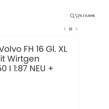
0
/
0,00
€
olvo FH 16 Gl. XL
it Wirtgen
0 I 1:87 NEU +