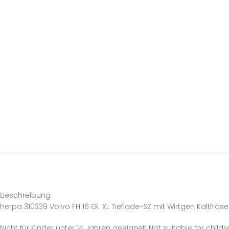
Beschreibung
herpa 310239 Volvo FH 16 Gl. XL Tieflade-SZ mit Wirtgen Kaltfräse
Nicht für Kinder unter 14 Jahren geeignet! Not suitable for childr