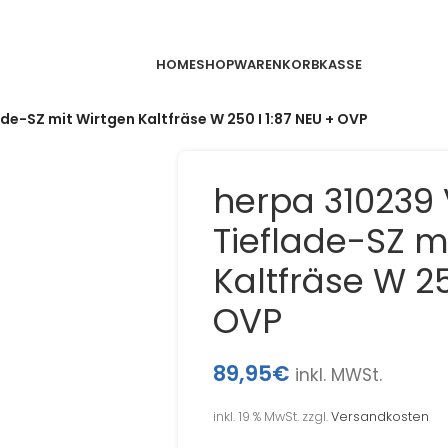
HOME
SHOP
WARENKORB
KASSE
ade-SZ mit Wirtgen Kaltfräse W 250 I 1:87 NEU + OVP
herpa 310239 V
Tieflade-SZ m
Kaltfräse W 25
OVP
89,95
€
inkl. MWSt.
inkl. 19 % MwSt.
zzgl.
Versandkosten