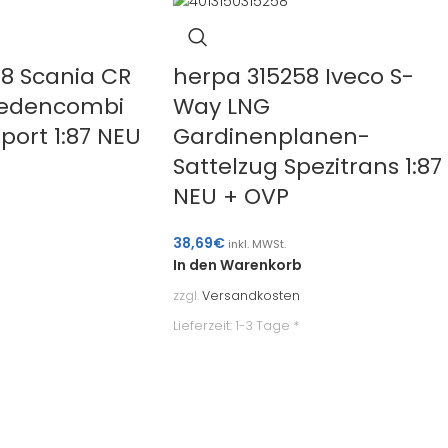
8 Scania CR
herpa 315258 Iveco S-
wedencombi
Way LNG
port 1:87 NEU
Gardinenplanen-
Sattelzug Spezitrans 1:87
NEU + OVP
38,69
€
inkl. MWSt.
In den Warenkorb
zzgl.
Versandkosten
Lieferzeit:
1-3 Tage *