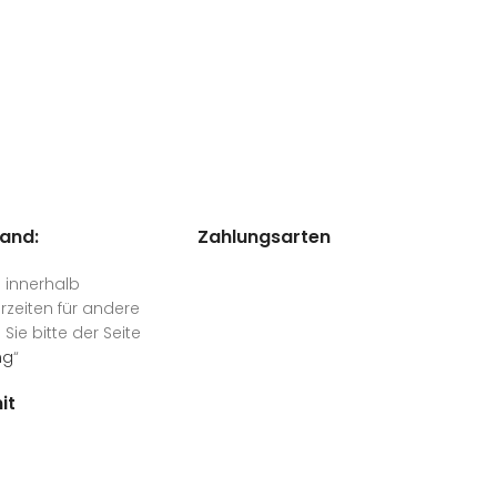
land:
Zahlungsarten
n innerhalb
rzeiten für andere
ie bitte der Seite
ng
“
it