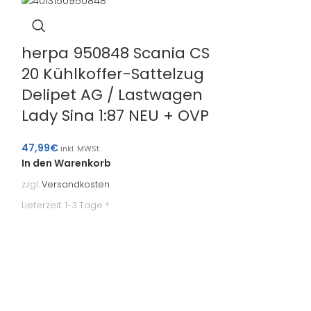
herpa 950848 Scania CS
20 Kühlkoffer-Sattelzug
Delipet AG / Lastwagen
Lady Sina 1:87 NEU + OVP
47,99
€
inkl. MWSt.
In den Warenkorb
herpa 948
zzgl.
Versandkosten
Way LNG K
Lieferzeit:
1-3 Tage *
Sattelzug 
Zero 1:87
40,99
€
inkl. MWSt
In den Warenk