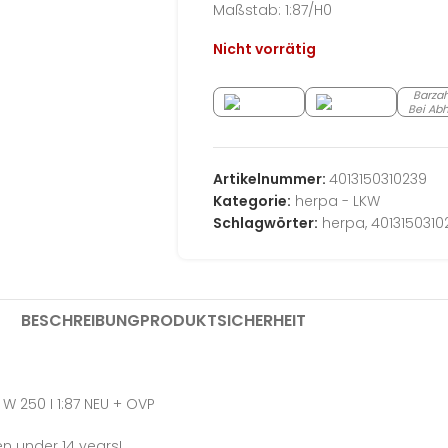
Maßstab: 1:87/H0
Nicht vorrätig
Barza
Bei Ab
Artikelnummer:
4013150310239
Kategorie:
herpa - LKW
Schlagwörter:
herpa
,
4013150310
BESCHREIBUNG
PRODUKTSICHERHEIT
 W 250 I 1:87 NEU + OVP
en under 14 years!