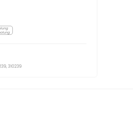
hlung
holung
239
,
310239