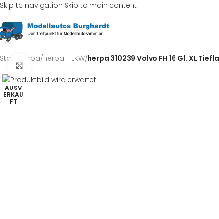
Skip to navigation
Skip to main content
Start
/
herpa
/
herpa - LKW
/
herpa 310239 Volvo FH 16 Gl. XL Tiefl
Klick zum Vergrößern
AUSV
ERKAU
FT