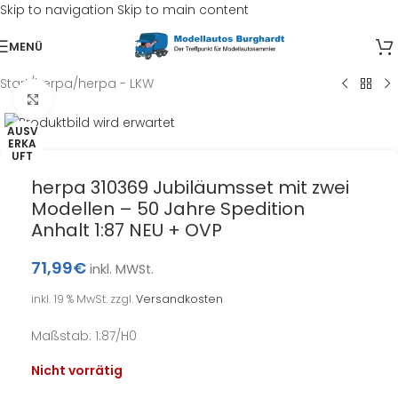
Skip to navigation
Skip to main content
MENÜ
Start
/
herpa
/
herpa - LKW
Klick zum Vergrößern
AUSV
ERKA
UFT
herpa 310369 Jubiläumsset mit zwei
Modellen – 50 Jahre Spedition
Anhalt 1:87 NEU + OVP
71,99
€
inkl. MWSt.
inkl. 19 % MwSt.
zzgl.
Versandkosten
Maßstab: 1:87/H0
Nicht vorrätig