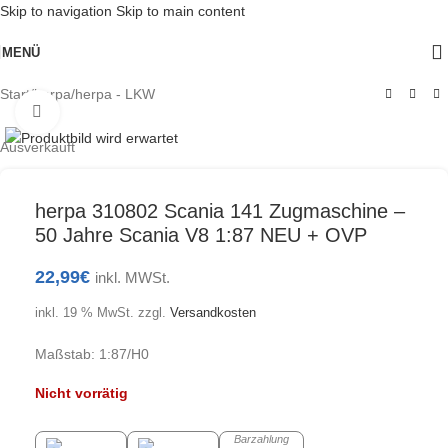
Skip to navigation
Skip to main content
MENÜ
Start
/
herpa
/
herpa - LKW
Klick zum Vergrößern
Ausverkauft
herpa 310802 Scania 141 Zugmaschine –
50 Jahre Scania V8 1:87 NEU + OVP
22,99
€
inkl. MWSt.
inkl. 19 % MwSt.
zzgl.
Versandkosten
Maßstab: 1:87/H0
Nicht vorrätig
Barzahlung