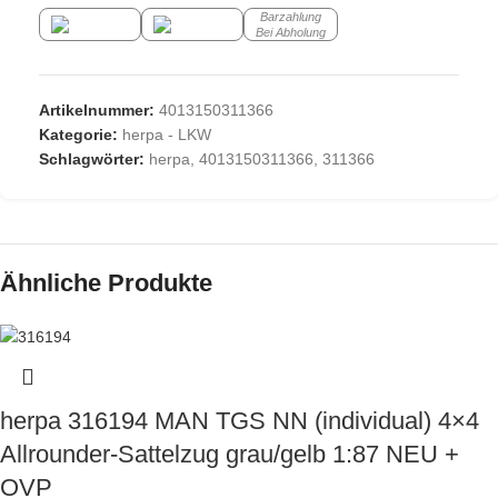
Barzahlung
Bei Abholung
Artikelnummer:
4013150311366
Kategorie:
herpa - LKW
Schlagwörter:
herpa
,
4013150311366
,
311366
Ähnliche Produkte
herpa 316194 MAN TGS NN (individual) 4×4
Allrounder-Sattelzug grau/gelb 1:87 NEU +
OVP