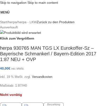
Skip to navigation
Skip to main content
MENÜ
Start
/
herpa
/
herpa - LKW
Zurück zu den Produkten
Ausverkauft
Klick zum Vergrößern
herpa 930765 MAN TGS LX Eurokoffer-Sz –
Bayerische Schmankerl / Bayern-Edition 2017
1:87 NEU + OVP
40,00
€
inkl. MWSt.
inkl. 19 % MwSt.
zzgl.
Versandkosten
Maßstab: 1:87/H0
Nicht vorrätig
Barzahlung