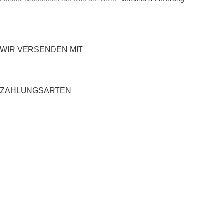
WIR VERSENDEN MIT
ZAHLUNGSARTEN
RECHTLICHES
Datenschutzerklärung
AGB
Impressum
Zahlung und Versand
Widerrufsrecht
Shop