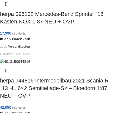
herpa 096102 Mercedes-Benz Sprinter `18
Kasten NOX 1:87 NEU + OVP
17,99
€
inkl. MWSt.
In den Warenkorb
zzgl.
Versandkosten
Lieferzeit:
1-3 Tage *
herpa 944816 Intermodellbau 2021 Scania R
`13 HL 6×2 Semitieflade-Sz – Bloedorn 1:87
NEU + OVP
42,95
€
inkl. MWSt.
In den Warenkorb