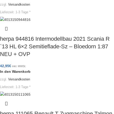
zzgl.
Versandkosten
Lieferzeit:
1-3 Tage *
herpa 944816 Intermodellbau 2021 Scania R
`13 HL 6×2 Semitieflade-Sz – Bloedorn 1:87
NEU + OVP
42,95
€
inkl. MWSt.
In den Warenkorb
zzgl.
Versandkosten
Lieferzeit:
1-3 Tage *
herpa 111065 Renault T Zugmaschine Talmon