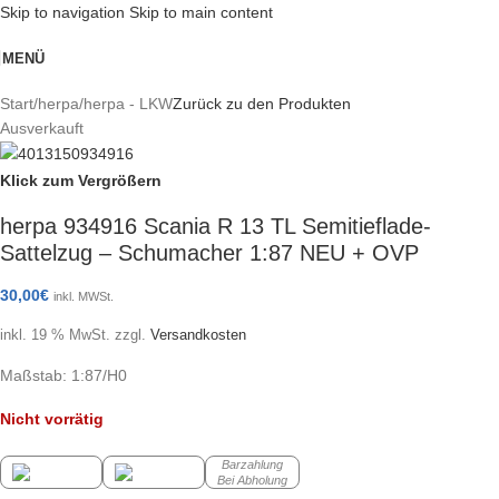
Skip to navigation
Skip to main content
MENÜ
Start
/
herpa
/
herpa - LKW
Zurück zu den Produkten
Ausverkauft
Klick zum Vergrößern
herpa 934916 Scania R 13 TL Semitieflade-
Sattelzug – Schumacher 1:87 NEU + OVP
30,00
€
inkl. MWSt.
inkl. 19 % MwSt.
zzgl.
Versandkosten
Maßstab: 1:87/H0
Nicht vorrätig
Barzahlung
Bei Abholung