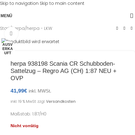
Skip to navigation
Skip to main content
MENÜ
Start
/
herpa
/
herpa - LKW
Klick zum Vergrößern
AUSV
ERKA
UFT
herpa 938198 Scania CR Schubboden-
Sattelzug – Regro AG (CH) 1:87 NEU +
OVP
41,99
€
inkl. MWSt.
inkl. 19 % MwSt.
zzgl.
Versandkosten
Maßstab: 1:87/H0
Nicht vorrätig