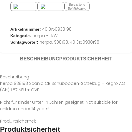
Barzahlung
Bei Abholung
4013150938198
Artikelnummer:
herpa - LKW
Kategorie:
herpa
,
938198
,
4013150938198
Schlagwörter:
BESCHREIBUNG
PRODUKTSICHERHEIT
Beschreibung
herpa 938198 Scania CR Schubboden-Sattelzug – Regro AG
(CH) 1:87 NEU + OVP
Nicht für Kinder unter 14 Jahren geeignet! Not suitable for
children under 14 years!
Produktsicherheit
Produktsicherheit