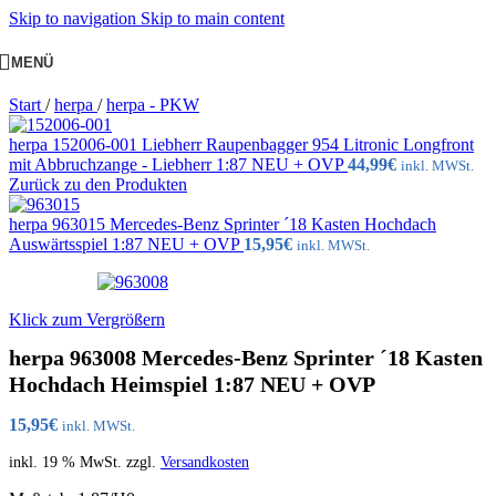
Skip to navigation
Skip to main content
MENÜ
Start
/
herpa
/
herpa - PKW
herpa 152006-001 Liebherr Raupenbagger 954 Litronic Longfront
mit Abbruchzange - Liebherr 1:87 NEU + OVP
44,99
€
inkl. MWSt.
Zurück zu den Produkten
herpa 963015 Mercedes-Benz Sprinter ´18 Kasten Hochdach
Auswärtsspiel 1:87 NEU + OVP
15,95
€
inkl. MWSt.
Klick zum Vergrößern
herpa 963008 Mercedes-Benz Sprinter ´18 Kasten
Hochdach Heimspiel 1:87 NEU + OVP
15,95
€
inkl. MWSt.
inkl. 19 % MwSt.
zzgl.
Versandkosten