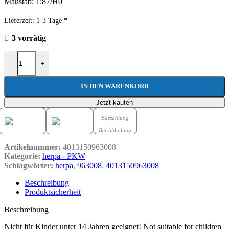
Maßstab: 1:87/H0
Lieferzeit:
1-3 Tage *
3 vorrätig
herpa 963008 Mercedes-Benz Sprinter ´18 Kasten Hochdach Heims
-
+
IN DEN WARENKORB
Jetzt kaufen
Barzahlung
Bei Abholung
Artikelnummer:
4013150963008
Kategorie:
herpa - PKW
Schlagwörter:
herpa
,
963008
,
4013150963008
Beschreibung
Produktsicherheit
Beschreibung
Nicht für Kinder unter 14 Jahren geeignet! Not suitable for children