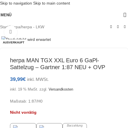
Skip to navigation
Skip to main content
MENÜ
Start
/
herpa
/
herpa - LKW
Klick zum Vergrößern
AUSVERKAUFT
herpa MAN TGX XXL Euro 6 GaPl-
Sattelzug – Gartner 1:87 NEU + OVP
39,99
€
inkl. MWSt.
inkl. 19 % MwSt.
zzgl.
Versandkosten
Maßstab: 1:87/H0
Nicht vorrätig
Barzahlung