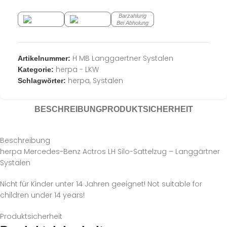
Barzahlung
Bei Abholung
H MB Langgaertner Systalen
Artikelnummer:
herpa - LKW
Kategorie:
herpa
,
Systalen
Schlagwörter:
BESCHREIBUNG
PRODUKTSICHERHEIT
Beschreibung
herpa Mercedes-Benz Actros LH Silo-Sattelzug – Langgärtner
Systalen
Nicht für Kinder unter 14 Jahren geeignet! Not suitable for
children under 14 years!
Produktsicherheit