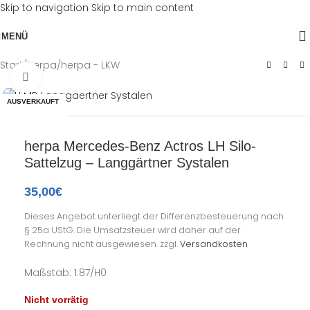
Skip to navigation
Skip to main content
MENÜ
Start
/
herpa
/
herpa - LKW
Klick zum Vergrößern
AUSVERKAUFT
herpa Mercedes-Benz Actros LH Silo-
Sattelzug – Langgärtner Systalen
35,00
€
Dieses Angebot unterliegt der Differenzbesteuerung nach
§ 25a UStG. Die Umsatzsteuer wird daher auf der
Rechnung nicht ausgewiesen.
zzgl.
Versandkosten
Maßstab: 1:87/H0
Nicht vorrätig