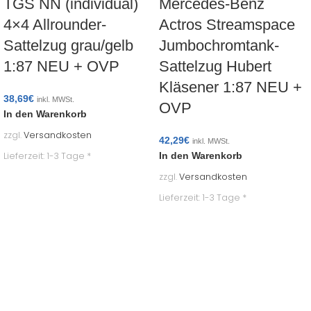
TGS NN (individual)
Mercedes-Benz
4×4 Allrounder-
Actros Streamspace
Sattelzug grau/gelb
Jumbochromtank-
1:87 NEU + OVP
Sattelzug Hubert
Kläsener 1:87 NEU +
38,69
€
inkl. MWSt.
OVP
In den Warenkorb
zzgl.
Versandkosten
42,29
€
inkl. MWSt.
Lieferzeit:
1-3 Tage *
In den Warenkorb
zzgl.
Versandkosten
Lieferzeit:
1-3 Tage *