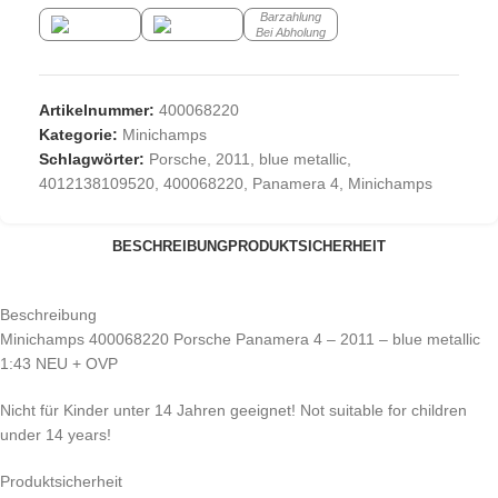
Barzahlung
Bei Abholung
Artikelnummer:
400068220
Kategorie:
Minichamps
Schlagwörter:
Porsche
,
2011
,
blue metallic
,
4012138109520
,
400068220
,
Panamera 4
,
Minichamps
BESCHREIBUNG
PRODUKTSICHERHEIT
Beschreibung
Minichamps 400068220 Porsche Panamera 4 – 2011 – blue metallic
1:43 NEU + OVP
Nicht für Kinder unter 14 Jahren geeignet! Not suitable for children
under 14 years!
Produktsicherheit