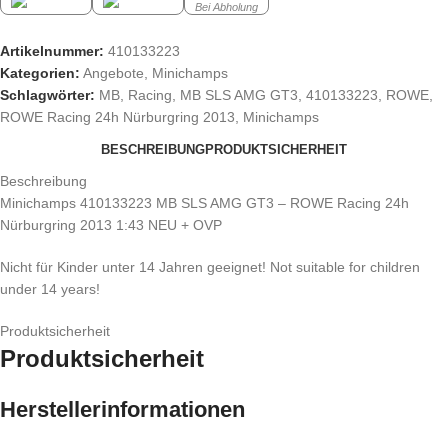
Bei Abholung
Artikelnummer:
410133223
Kategorien:
Angebote
,
Minichamps
Schlagwörter:
MB
,
Racing
,
MB SLS AMG GT3
,
410133223
,
ROWE
,
ROWE Racing 24h Nürburgring 2013
,
Minichamps
BESCHREIBUNG
PRODUKTSICHERHEIT
Beschreibung
Minichamps 410133223 MB SLS AMG GT3 – ROWE Racing 24h
Nürburgring 2013 1:43 NEU + OVP
Nicht für Kinder unter 14 Jahren geeignet! Not suitable for children
under 14 years!
Produktsicherheit
Produktsicherheit
Herstellerinformationen