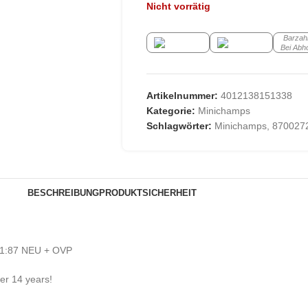
Nicht vorrätig
Barzah
Bei Abh
Artikelnummer:
4012138151338
Kategorie:
Minichamps
Schlagwörter:
Minichamps
,
870027
BESCHREIBUNG
PRODUKTSICHERHEIT
1:87 NEU + OVP
der 14 years!