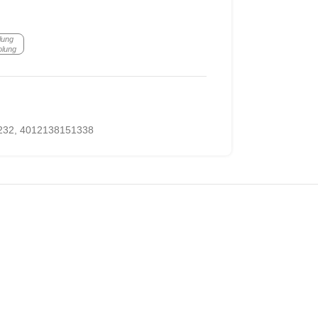
lung
olung
232
,
4012138151338