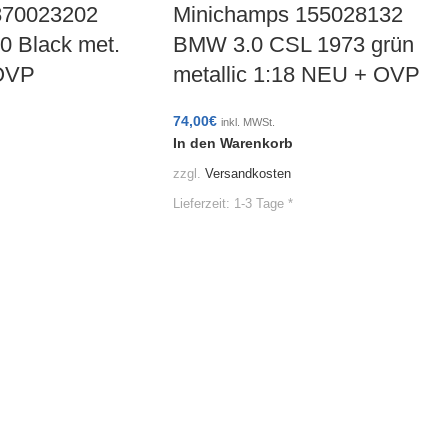
870023202
Minichamps 155028132
 Black met.
BMW 3.0 CSL 1973 grün
OVP
metallic 1:18 NEU + OVP
74,00
€
inkl. MWSt.
In den Warenkorb
zzgl.
Versandkosten
Lieferzeit:
1-3 Tage *