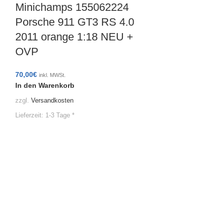
Minichamps 155062224
Porsche 911 GT3 RS 4.0
2011 orange 1:18 NEU +
OVP
70,00
€
inkl. MWSt.
In den Warenkorb
Minichamp
zzgl.
Versandkosten
Porsche 91
Lieferzeit:
1-3 Tage *
2011 blau 
70,00
€
inkl. MWSt.
In den Warenko
zzgl.
Versandkoste
Lieferzeit:
1-3 Tage