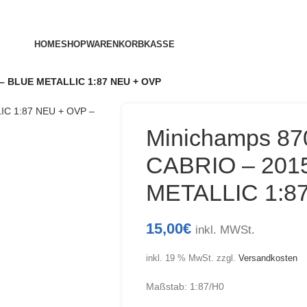
HOME
SHOP
WARENKORB
KASSE
– BLUE METALLIC 1:87 NEU + OVP
Minichamps 8
CABRIO – 201
METALLIC 1:8
15,00
€
inkl. MWSt.
inkl. 19 % MwSt.
zzgl.
Versandkosten
Maßstab: 1:87/H0