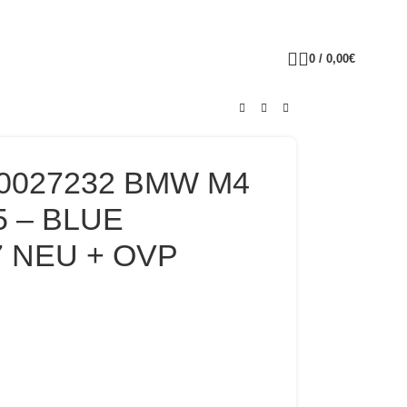
0
/
0,00
€
70027232 BMW M4
5 – BLUE
7 NEU + OVP