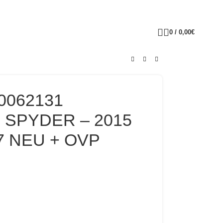
0
/
0,00
€
70062131
 SPYDER – 2015
7 NEU + OVP