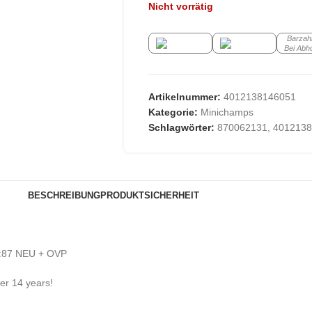
Nicht vorrätig
Barzah
Bei Abh
Artikelnummer:
4012138146051
Kategorie:
Minichamps
Schlagwörter:
870062131
,
4012138
BESCHREIBUNG
PRODUKTSICHERHEIT
:87 NEU + OVP
der 14 years!