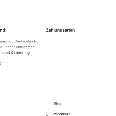
and:
Zahlungsarten
 innerhalb Deutschlands,
ere Länder entnehmen
rsand & Lieferung
“
t
Shop
Warenkorb