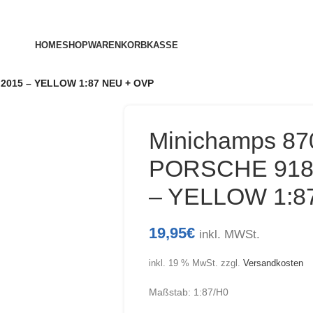
HOME
SHOP
WARENKORB
KASSE
2015 – YELLOW 1:87 NEU + OVP
Minichamps 8
PORSCHE 918
– YELLOW 1:8
19,95
€
inkl. MWSt.
inkl. 19 % MwSt.
zzgl.
Versandkosten
Maßstab: 1:87/H0