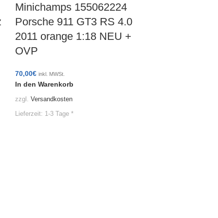
Minichamps 155062224
z
Porsche 911 GT3 RS 4.0
2011 orange 1:18 NEU +
OVP
70,00
€
inkl. MWSt.
In den Warenkorb
Minichamp
zzgl.
Versandkosten
Volvo 240 
Lieferzeit:
1-3 Tage *
Red 1:87 
23,99
€
inkl. MWSt.
In den Warenko
zzgl.
Versandkoste
Lieferzeit:
1-3 Tage