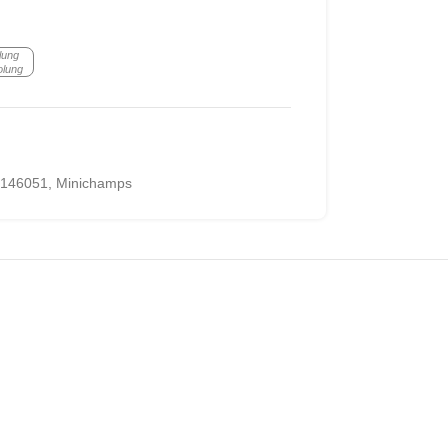
lung
olung
146051
,
Minichamps