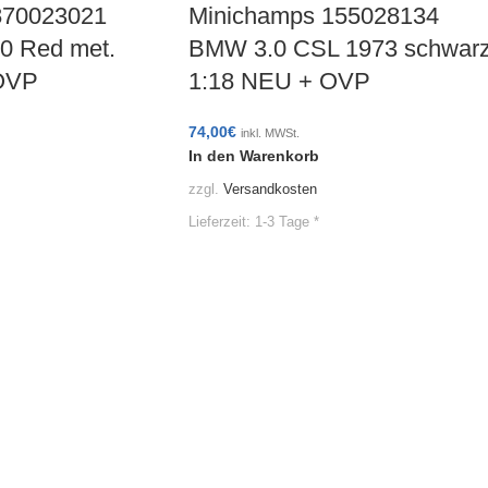
870023021
Minichamps 155028134
 Red met.
BMW 3.0 CSL 1973 schwar
OVP
1:18 NEU + OVP
74,00
€
inkl. MWSt.
In den Warenkorb
zzgl.
Versandkosten
Lieferzeit:
1-3 Tage *