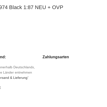
1974 Black 1:87 NEU + OVP
and:
Zahlungsarten
 innerhalb Deutschlands,
ere Länder entnehmen
rsand & Lieferung
“
t