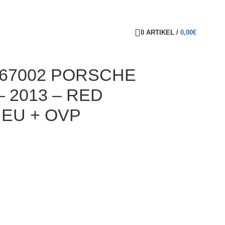
0
ARTIKEL
/
0,00
€
0067002 PORSCHE
 2013 – RED
NEU + OVP