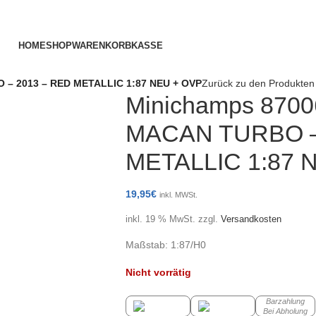
HOME
SHOP
WARENKORB
KASSE
– 2013 – RED METALLIC 1:87 NEU + OVP
Zurück zu den Produkten
Minichamps 87
MACAN TURBO –
METALLIC 1:87 
19,95
€
inkl. MWSt.
inkl. 19 % MwSt.
zzgl.
Versandkosten
Maßstab: 1:87/H0
Nicht vorrätig
Barzahlung
Bei Abholung