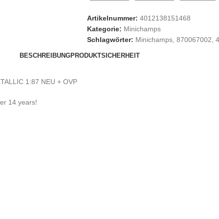
Artikelnummer:
4012138151468
Kategorie:
Minichamps
Schlagwörter:
Minichamps
,
870067002
,
BESCHREIBUNG
PRODUKTSICHERHEIT
TALLIC 1:87 NEU + OVP
der 14 years!