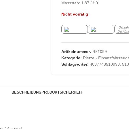
Massstab: 1:87 / H0
Nicht vorrätig
Barzah
Bei Abh
Artikelnummer:
R51099
Kategorie:
Rietze - Einsatzfahrzeug
Schlagwörter:
4037748510993
,
510
BESCHREIBUNG
PRODUKTSICHERHEIT
der 14 years!