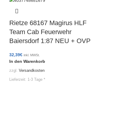
Rietze 68167 Magirus HLF
Team Cab Feuerwehr
Baiersdorf 1:87 NEU + OVP
32,39
€
inkl. MWSt.
In den Warenkorb
zzgl.
Versandkosten
Rietze 321
Lieferzeit:
1-3 Tage *
ID.Buzz Ca
Bayreuth 
23,39
€
inkl. MWSt.
In den Warenko
zzgl.
Versandkoste