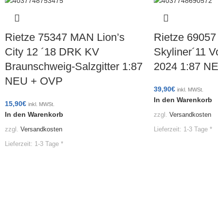
Rietze 75347 MAN Lion’s
Rietze 69057
City 12 ´18 DRK KV
Skyliner´11 V
Braunschweig-Salzgitter 1:87
2024 1:87 N
NEU + OVP
39,90
€
inkl. MWSt.
In den Warenkorb
15,90
€
inkl. MWSt.
In den Warenkorb
zzgl.
Versandkosten
Lieferzeit:
1-3 Tage *
zzgl.
Versandkosten
Lieferzeit:
1-3 Tage *