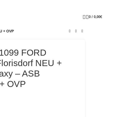
0
/
0,00
€
EU + OVP
 51099 FORD
lorisdorf NEU +
xy – ASB
 + OVP