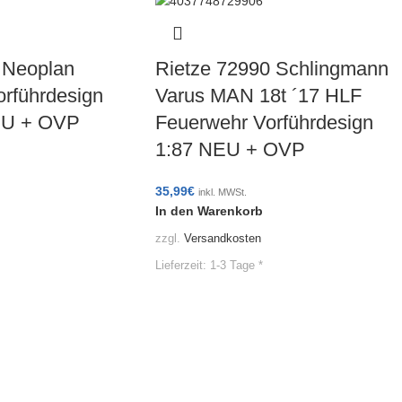
 Neoplan
Rietze 72990 Schlingmann
orführdesign
Varus MAN 18t ´17 HLF
EU + OVP
Feuerwehr Vorführdesign
1:87 NEU + OVP
35,99
€
inkl. MWSt.
In den Warenkorb
zzgl.
Versandkosten
Lieferzeit:
1-3 Tage *