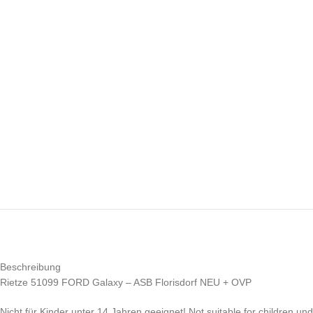
Beschreibung
Rietze 51099 FORD Galaxy – ASB Florisdorf NEU + OVP
Nicht für Kinder unter 14 Jahren geeignet! Not suitable for children un