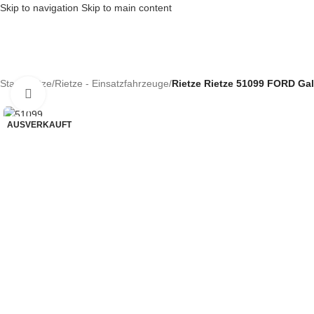
Skip to navigation
Skip to main content
Start
/
Rietze
/
Rietze - Einsatzfahrzeuge
/
Rietze Rietze 51099 FORD Ga
Klick zum Vergrößern
AUSVERKAUFT