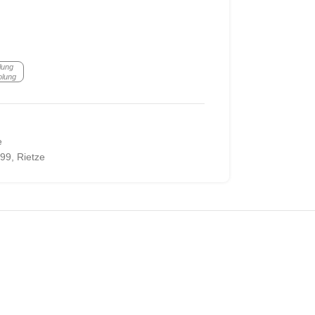
lung
olung
e
99
,
Rietze