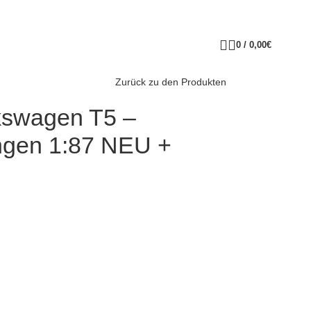
0
/
0,00
€
Zurück zu den Produkten
kswagen T5 –
ngen 1:87 NEU +