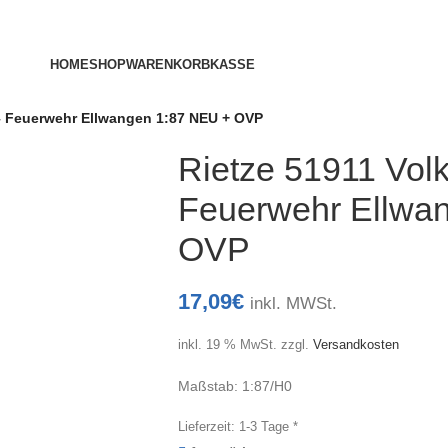
HOME
SHOP
WARENKORB
KASSE
– Feuerwehr Ellwangen 1:87 NEU + OVP
Rietze 51911 Vol
Feuerwehr Ellwa
OVP
17,09
€
inkl. MWSt.
inkl. 19 % MwSt.
zzgl.
Versandkosten
Maßstab: 1:87/H0
Lieferzeit:
1-3 Tage *