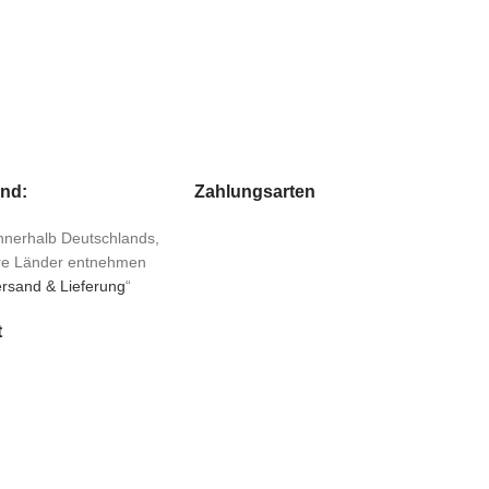
and:
Zahlungsarten
 innerhalb Deutschlands,
ere Länder entnehmen
rsand & Lieferung
“
t