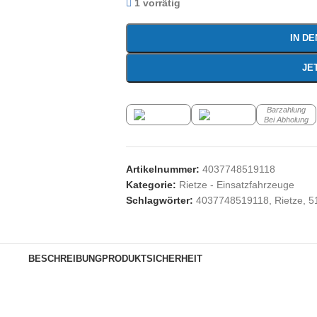
1 vorrätig
IN D
JE
Barzahlung
Bei Abholung
Artikelnummer:
4037748519118
Kategorie:
Rietze - Einsatzfahrzeuge
Schlagwörter:
4037748519118
,
Rietze
,
5
BESCHREIBUNG
PRODUKTSICHERHEIT