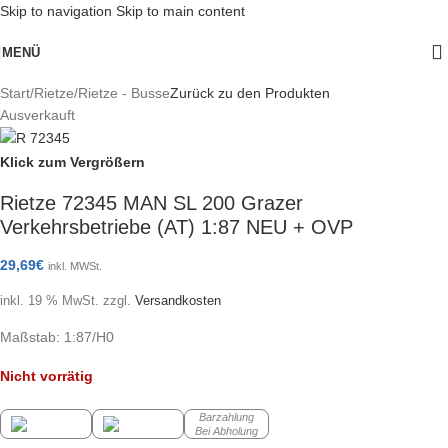
Skip to navigation
Skip to main content
MENÜ
Start
/
Rietze
/
Rietze - Busse
Zurück zu den Produkten
Ausverkauft
Klick zum Vergrößern
Rietze 72345 MAN SL 200 Grazer
Verkehrsbetriebe (AT) 1:87 NEU + OVP
29,69
€
inkl. MWSt.
inkl. 19 % MwSt.
zzgl.
Versandkosten
Maßstab: 1:87/H0
Nicht vorrätig
Barzahlung
Bei Abholung