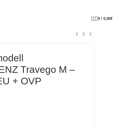
0
/
0,00
€
odell
NZ Travego M –
U + OVP