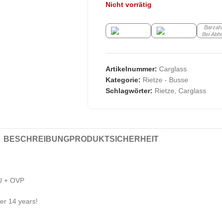
Nicht vorrätig
Barzah
Bei Abh
Artikelnummer:
Carglass
Kategorie:
Rietze - Busse
Schlagwörter:
Rietze
,
Carglass
BESCHREIBUNG
PRODUKTSICHERHEIT
U + OVP
der 14 years!