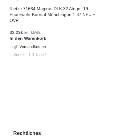
Rietze 71664 Magirus DLK 32 Atego ´19
Feuerwehr Korntal-Münchingen 1:87 NEU +
OVP
33,29
€
inkl. MWSt.
In den Warenkorb
zzgl.
Versandkosten
Lieferzeit:
1-3 Tage *
Rietze 71658 Mag
Feuerwehr Kreuz
33,29
€
inkl. MWSt.
In den Warenko
zzgl.
Versandkoste
Lieferzeit:
1-3 Tage
Rechtliches