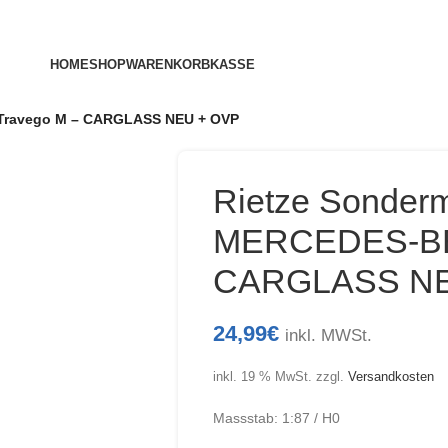
HOME
SHOP
WARENKORB
KASSE
Travego M – CARGLASS NEU + OVP
Rietze Sonderm
MERCEDES-BE
CARGLASS NE
24,99
€
inkl. MWSt.
inkl. 19 % MwSt.
zzgl.
Versandkosten
Massstab: 1:87 / H0