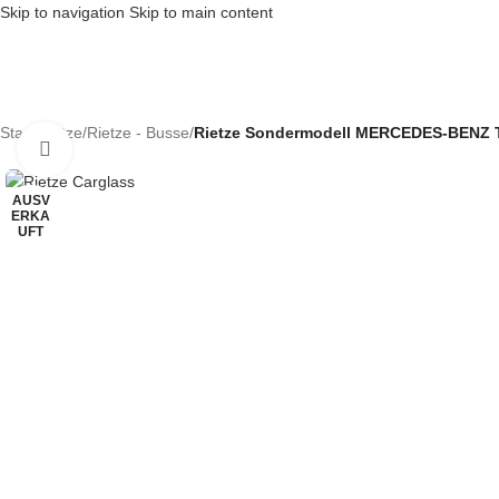
Skip to navigation
Skip to main content
Start
/
Rietze
/
Rietze - Busse
/
Rietze Sondermodell MERCEDES-BENZ 
Klick zum Vergrößern
AUSV
ERKA
UFT