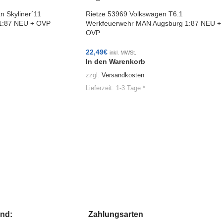
n Skyliner´11
Rietze 53969 Volkswagen T6.1
 1:87 NEU + OVP
Werkfeuerwehr MAN Augsburg 1:87 NEU +
OVP
22,49
€
inkl. MWSt.
In den Warenkorb
zzgl.
Versandkosten
Lieferzeit:
1-3 Tage *
and:
Zahlungsarten