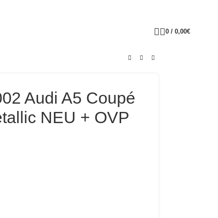
0
/
0,00
€
002 Audi A5 Coupé
tallic NEU + OVP