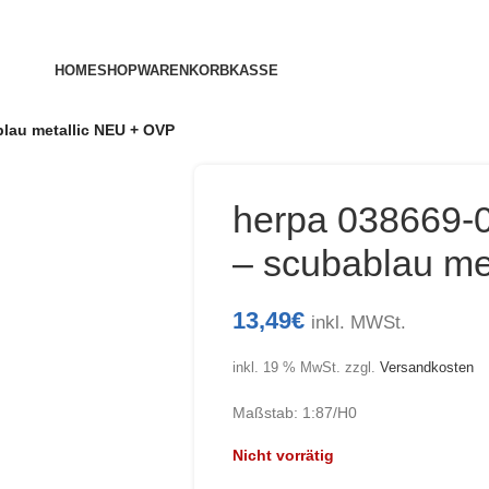
HOME
SHOP
WARENKORB
KASSE
lau metallic NEU + OVP
herpa 038669-
– scubablau me
13,49
€
inkl. MWSt.
inkl. 19 % MwSt.
zzgl.
Versandkosten
Maßstab: 1:87/H0
Nicht vorrätig