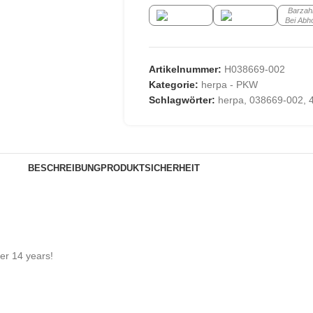
Barzah
Bei Abh
Artikelnummer:
H038669-002
Kategorie:
herpa - PKW
Schlagwörter:
herpa
,
038669-002
,
BESCHREIBUNG
PRODUKTSICHERHEIT
der 14 years!