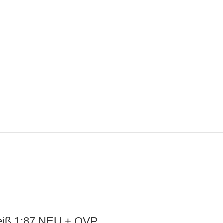
eiß 1:87 NEU + OVP