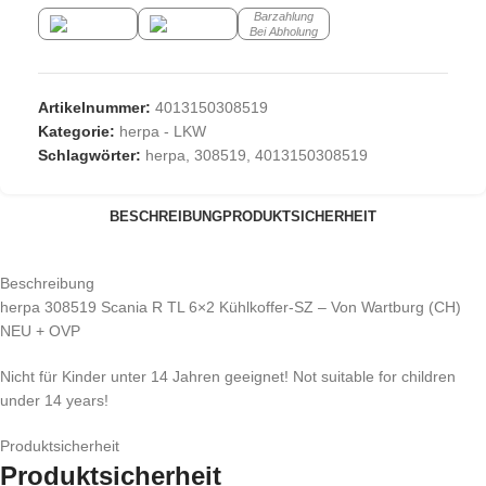
Barzahlung
Bei Abholung
Artikelnummer:
4013150308519
Kategorie:
herpa - LKW
Schlagwörter:
herpa
,
308519
,
4013150308519
BESCHREIBUNG
PRODUKTSICHERHEIT
Beschreibung
herpa 308519 Scania R TL 6×2 Kühlkoffer-SZ – Von Wartburg (CH)
NEU + OVP
Nicht für Kinder unter 14 Jahren geeignet! Not suitable for children
under 14 years!
Produktsicherheit
Produktsicherheit