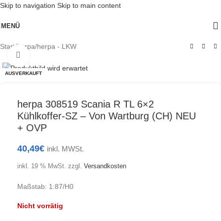
Skip to navigation
Skip to main content
MENÜ
Start
/
herpa
/
herpa - LKW
Klick zum Vergrößern
AUSVERKAUFT
herpa 308519 Scania R TL 6×2
Kühlkoffer-SZ – Von Wartburg (CH) NEU
+ OVP
40,49
€
inkl. MWSt.
inkl. 19 % MwSt.
zzgl.
Versandkosten
Maßstab: 1:87/H0
Nicht vorrätig