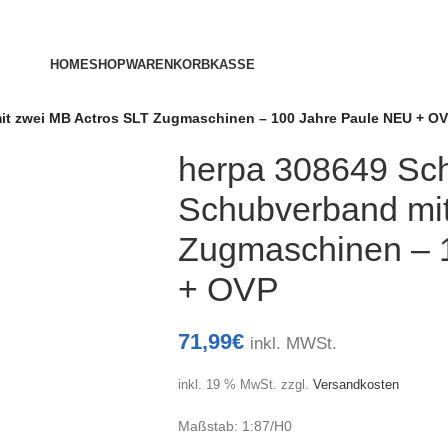
HOME
SHOP
WARENKORB
KASSE
it zwei MB Actros SLT Zugmaschinen – 100 Jahre Paule NEU + O
herpa 308649 Sch
Schubverband mit
Zugmaschinen – 
+ OVP
71,99
€
inkl. MWSt.
inkl. 19 % MwSt.
zzgl.
Versandkosten
Maßstab: 1:87/H0