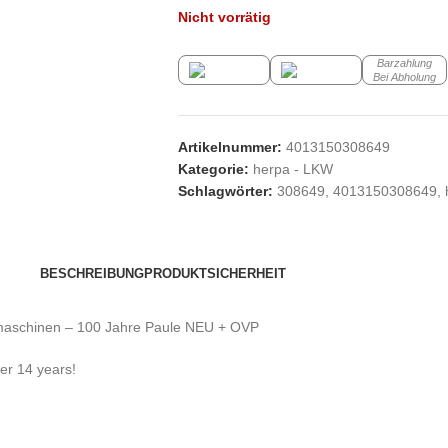
Nicht vorrätig
Barzahlung
Bei Abholung
Artikelnummer:
4013150308649
Kategorie:
herpa - LKW
Schlagwörter:
308649
,
4013150308649
,
BESCHREIBUNG
PRODUKTSICHERHEIT
maschinen – 100 Jahre Paule NEU + OVP
der 14 years!