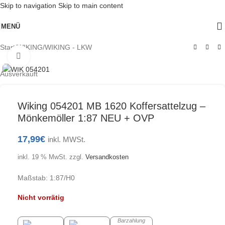
Skip to navigation
Skip to main content
MENÜ
Start
/
WIKING
/
WIKING - LKW
Klick zum Vergrößern
Ausverkauft
Wiking 054201 MB 1620 Koffersattelzug –
Mönkemöller 1:87 NEU + OVP
17,99
€
inkl. MWSt.
inkl. 19 % MwSt.
zzgl.
Versandkosten
Maßstab: 1:87/H0
Nicht vorrätig
Barzahlung