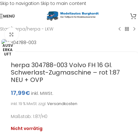
Skip to navigation
Skip to main content
MENÜ
Start
/
herpa
/
herpa - LKW
Klick zum Vergrößern
AUSV
ERKA
UFT
herpa 304788-003 Volvo FH 16 Gl.
Schwerlast-Zugmaschine – rot 1:87
NEU + OVP
17,99
€
inkl. MWSt.
inkl. 19 % MwSt.
zzgl.
Versandkosten
Maßstab: 1:87/H0
Nicht vorrätig