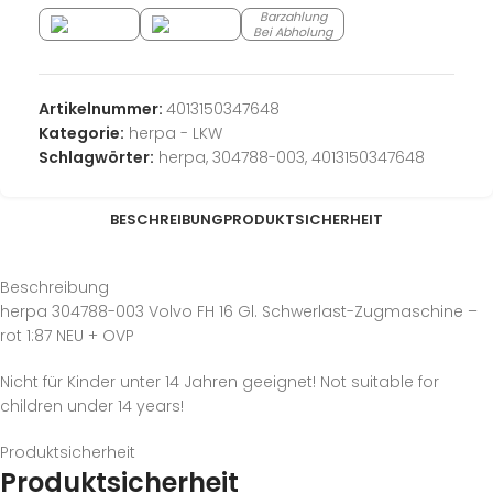
Barzahlung
Bei Abholung
Artikelnummer:
4013150347648
Kategorie:
herpa - LKW
Schlagwörter:
herpa
,
304788-003
,
4013150347648
BESCHREIBUNG
PRODUKTSICHERHEIT
Beschreibung
herpa 304788-003 Volvo FH 16 Gl. Schwerlast-Zugmaschine –
rot 1:87 NEU + OVP
Nicht für Kinder unter 14 Jahren geeignet! Not suitable for
children under 14 years!
Produktsicherheit
Produktsicherheit