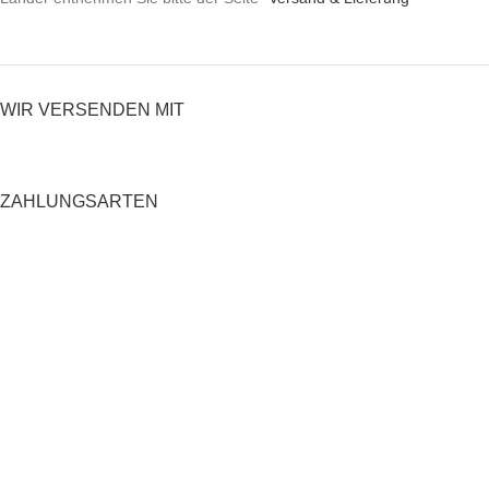
WIR VERSENDEN MIT
ZAHLUNGSARTEN
RECHTLICHES
Datenschutzerklärung
AGB
Impressum
Zahlung und Versand
Widerrufsrecht
Shop