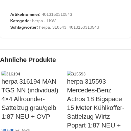
Artikelnummer:
4013150310543
Kategorie:
herpa - LKW
Schlagwörter:
herpa
,
310543
,
4013150310543
Ähnliche Produkte
herpa 316194 MAN
herpa 315593
TGS NN (individual)
Mercedes-Benz
4×4 Allrounder-
Actros 18 Bigspace
Sattelzug grau/gelb
15 Meter Kühlkoffer-
1:87 NEU + OVP
Sattelzug Wirtz
Popart 1:87 NEU +
38,69
€
inkl. MWSt.